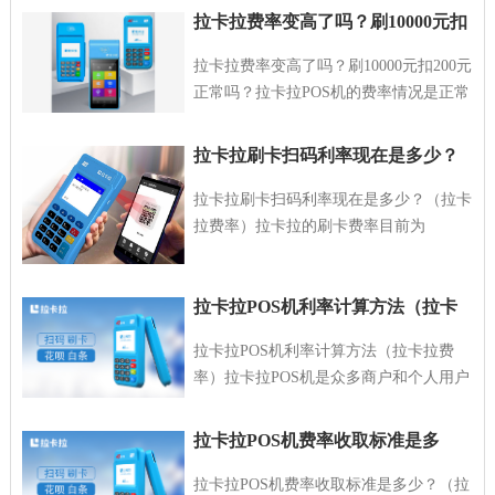
下：•刷卡费率：0.6%。这意味着，如果
拉卡拉费率
变高了吗？刷10000元扣
200元正常吗？
您使用拉卡拉POS机进行刷卡交易，每刷
拉卡拉费率
变高了吗？刷10000元扣200元
一万...
正常吗？拉卡拉POS机的费率情况是正常
的，没有变高。根据常规费率，拉卡拉
POS机刷卡的标准费率应该是0.6%，而扫
拉卡拉刷卡扫码利率现在是多少？
码支付的标准费率是0.38%。这意味着，
（
拉卡拉费率
）
如果刷卡10000元，理论上应该只会被扣
拉卡拉刷卡扫码利率现在是多少？（
拉卡
除60...
拉费率
）拉卡拉的刷卡费率目前为
0.6%，这意味着每刷卡1000元会被扣除6
元费用，因此刷卡10000元会被扣除60
拉卡拉POS机利率计算方法（
拉卡
元。同时，扫码费率目前为0.38%，即每
拉费率
）
扫码1000元会被扣除3.8元费用，所以扫
拉卡拉POS机利率计算方法（
拉卡拉费
码10000元会...
率
）拉卡拉POS机是众多商户和个人用户
选择的一款便捷支付工具。拉卡拉POS机
利率及拉卡拉POS机的费率。以下是关于
拉卡拉POS机费率收取标准是多
拉卡拉POS机利率计算方法的详细说明：
少？（
拉卡拉费率
）
1.拉卡拉POS机费率：刷卡费率：刷卡交
拉卡拉POS机费率收取标准是多少？（
拉