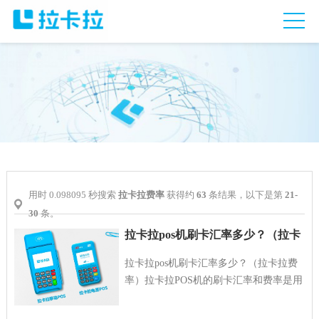
用时 0.098095 秒
搜索
拉卡拉费率
获得约
63
条结果，以下是第
21-
30
条。
拉卡拉pos机刷卡汇率多少？（
拉卡
拉费率
）
拉卡拉pos机刷卡汇率多少？（
拉卡拉费
率
）拉卡拉POS机的刷卡汇率和费率是用
户在使用该支付工具时非常关心的问题。
根据提供的信息，拉卡拉POS机的费率如