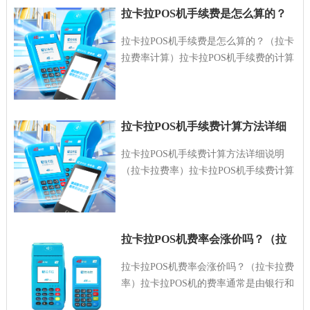
机在2016年9月6号开始的费率改革之后，
拉卡拉POS机手续费是怎么算的？
（
拉卡拉费率
计算）
实行全国统一费率，不分行业，实行借贷
拉卡拉POS机手续费是怎么算的？（
拉卡
分...
拉费率
计算）拉卡拉POS机手续费的计算
方法，即刷卡金额乘以相应的费率得到手
续费，然后实际到账金额是刷卡金额减去
手续费。根据您的描述，刷卡费率为
0.6%，扫码费率为0.38%。举例来说，如
拉卡拉POS机手续费计算方法详细
说明（
拉卡拉费率
）
果使用...
拉卡拉POS机手续费计算方法详细说明
（
拉卡拉费率
）拉卡拉POS机手续费计算
方法如下：1.刷卡手续费：按照刷卡金额
的0.6%+3收取。2.扫码手续费：按照扫码
金额的0.35%收取。举例说明：用拉卡拉
POS机交易10000元1.刷卡手续费：如果
拉卡拉POS机费率会涨价吗？（
拉
卡拉费率
）
刷卡...
拉卡拉POS机费率会涨价吗？（
拉卡拉费
率
）拉卡拉POS机的费率通常是由银行和
支付公司等合作伙伴共同协商制定的，并